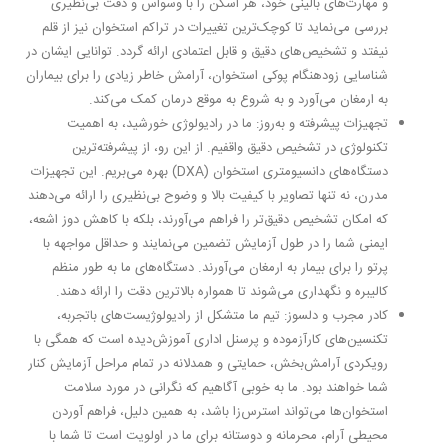
و مهارت‌های بالینی خود، هر اسکن را با وسواس و دقت بی‌نظیری
بررسی می‌نماید تا کوچک‌ترین تغییرات در تراکم استخوان نیز از قلم
نیفتد و تشخیص‌های دقیق و قابل اعتمادی ارائه گردد. توانایی ایشان در
شناسایی زودهنگام پوکی استخوان، آرامش خاطر زیادی را برای بیماران
به ارمغان می‌آورد و به شروع به موقع درمان کمک می‌کند.
تجهیزات پیشرفته و به‌روز:
ما در رادیولوژی خورشید، به اهمیت
تکنولوژی در تشخیص دقیق واقفیم. از این رو، از
پیشرفته‌ترین
دستگاه‌های دانسیومتری استخوان (DXA)
بهره می‌بریم. این تجهیزات
مدرن، نه تنها تصاویر با کیفیت بالا و وضوح بی‌نظیری را ارائه می‌دهند
که امکان تشخیص دقیق‌تر را فراهم می‌آورند، بلکه با کاهش دوز اشعه،
ایمنی شما را در طول آزمایش تضمین می‌نمایند و حداقل مواجهه با
پرتو را برای بیمار به ارمغان می‌آورند. دستگاه‌های ما به طور منظم
کالیبره و نگهداری می‌شوند تا همواره بالاترین دقت را ارائه دهند.
کادر مجرب و دلسوز:
تیم ما متشکل از رادیولوژیست‌های باتجربه،
تکنسین‌های کارآزموده و پرسنل اداری آموزش‌دیده است که همگی با
رویکردی
آرامش‌بخش، حمایتی و همدلانه
در تمام مراحل آزمایش کنار
شما خواهند بود. ما به خوبی آگاهیم که نگرانی در مورد سلامت
استخوان‌ها می‌تواند استرس‌زا باشد، به همین دلیل، فراهم آوردن
محیطی آرام، محرمانه و دوستانه برای ما در اولویت است تا شما با