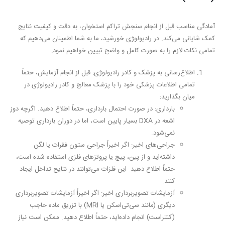
آمادگی مناسب قبل از انجام سنجش تراکم استخوان، به دقت و کیفیت نتایج
کمک شایانی می‌کند. در رادیولوژی خورشید، ما به شما اطمینان می‌دهیم که
تمامی نکات لازم را به صورت کامل و واضح تبیین خواهیم نمود:
اطلاع‌رسانی به پزشک و کادر رادیولوژی:
قبل از انجام آزمایش، حتماً
تمامی اطلاعات پزشکی خود را با پزشک معالج و کادر رادیولوژی در
میان بگذارید:
بارداری:
در صورت احتمال بارداری، حتماً اطلاع دهید. اگرچه دوز
اشعه در DXA بسیار پایین است، اما در دوران بارداری توصیه
نمی‌شود.
جراحی‌های اخیر:
اگر اخیراً جراحی ستون فقرات یا لگن
داشته‌اید و از پین، پیچ یا پروتزهای فلزی استفاده شده است،
حتماً اطلاع دهید. این فلزات می‌توانند در نتایج تداخل ایجاد
کنند.
آزمایشات تصویربرداری اخیر:
اگر اخیراً آزمایشات تصویربرداری
دیگری (مانند سی‌تی‌اسکن یا MRI) با تزریق ماده حاجب
(کنتراست) انجام داده‌اید، حتماً اطلاع دهید. ممکن است نیاز