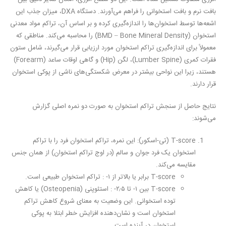
بافت نرم و بافت استخوانی را فراهم می‌آورند. دستگاه DXA، میزان جذب این
اشعه‌ها توسط استخوان‌ها را اندازه‌گیری کرده و بر اساس آن، تراکم مواد معدنی
استخوان (BMD – Bone Mineral Density) را محاسبه می‌کند. مناطقی که
معمولاً برای اندازه‌گیری تراکم استخوان مورد ارزیابی قرار می‌گیرند، شامل
ستون
فقرات کمری (Lumber Spine)، لگن (Hip) و گاهی اوقات ساعد (Forearm)
هستند، زیرا این نواحی بیشتر در معرض شکستگی‌های ناشی از پوکی استخوان
قرار دارند.
نتایج حاصل از سنجش تراکم استخوان به صورت دو نمره اصلی گزارش
می‌شوند:
T-score (تی-اسکور):
این نمره، تراکم استخوان فرد را با تراکم
استخوان یک فرد جوان و سالم (در اوج تراکم استخوان) از همان جنس
مقایسه می‌کند.
T-score برابر یا بالاتر از ۱- :
تراکم استخوان طبیعی است.
T-score بین ۱- تا ۲٫۵- :
استئوپنی (Osteopenia) یا کاهش
توده استخوانی. این وضعیت به معنای شروع کاهش تراکم
استخوان است و نشان‌دهنده افزایش خطر ابتلا به پوکی
استخوان در آینده است.