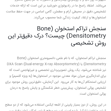
می‌باشد. اعتقاد راسخ ما در رادیولوژی خورشید بر این است که ارائه خدمات
تشخیصی دقیق در محیطی آرام و مطمئن، گامی اساسی در جهت حفظ سلامت
استخوان‌ها و ارتقاء کیفیت زندگی شما محسوب می‌گردد.
سنجش تراکم استخوان (Bone
Densitometry) چیست؟ درک دقیق‌تر این
روش تشخیصی
سنجش تراکم استخوان، که با نام علمی
دانسیومتری استخوان (Bone
Densitometry)
یا
DXA Scan (Dual-energy X-ray Absorptiometry)
نیز شناخته می‌شود، یک روش تصویربرداری تخصصی و غیرتهاجمی است که
برای اندازه‌گیری میزان مواد معدنی موجود در استخوان‌ها (به ویژه کلسیم) و
ارزیابی استحکام آن‌ها به کار می‌رود. این آزمایش، دقیق‌ترین روش موجود برای
تشخیص پوکی استخوان، پیش‌بینی خطر شکستگی و پایش پاسخ به درمان
پوکی استخوان است.
در این روش، از دوز بسیار پایینی از اشعه ایکس استفاده می‌شود که از دو سطح
انرژی متفاوت تشکیل شده است. این دو سطح انرژی، امکان تمایز دقیق بین