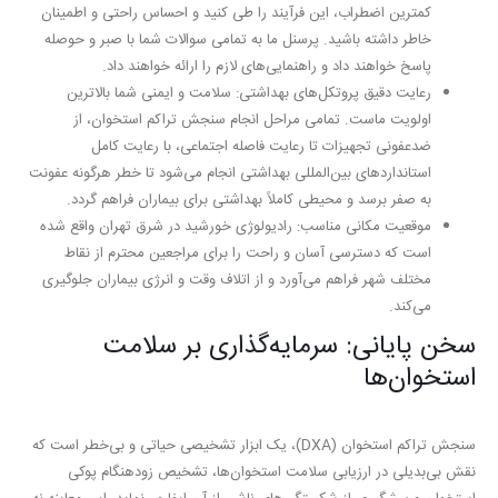
کمترین اضطراب، این فرآیند را طی کنید و احساس راحتی و اطمینان
خاطر داشته باشید. پرسنل ما به تمامی سوالات شما با صبر و حوصله
پاسخ خواهند داد و راهنمایی‌های لازم را ارائه خواهند داد.
رعایت دقیق پروتکل‌های بهداشتی:
سلامت و ایمنی شما بالاترین
اولویت ماست. تمامی مراحل انجام سنجش تراکم استخوان، از
ضدعفونی تجهیزات تا رعایت فاصله اجتماعی، با رعایت کامل
استانداردهای بین‌المللی بهداشتی
انجام می‌شود تا خطر هرگونه عفونت
به صفر برسد و محیطی کاملاً بهداشتی برای بیماران فراهم گردد.
موقعیت مکانی مناسب:
رادیولوژی خورشید در
شرق تهران
واقع شده
است که دسترسی آسان و راحت را برای مراجعین محترم از نقاط
مختلف شهر فراهم می‌آورد و از اتلاف وقت و انرژی بیماران جلوگیری
می‌کند.
سخن پایانی: سرمایه‌گذاری بر سلامت
استخوان‌ها
سنجش تراکم استخوان (DXA)، یک ابزار تشخیصی حیاتی و بی‌خطر است که
نقش بی‌بدیلی در ارزیابی سلامت استخوان‌ها، تشخیص زودهنگام پوکی