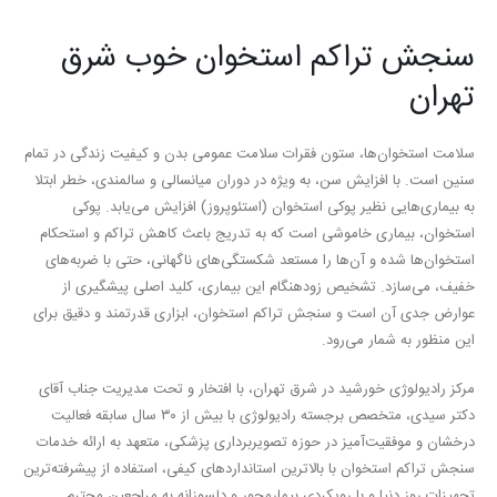
سنجش تراکم استخوان خوب شرق
تهران
سلامت استخوان‌ها، ستون فقرات سلامت عمومی بدن و کیفیت زندگی در تمام
سنین است. با افزایش سن، به ویژه در دوران میانسالی و سالمندی، خطر ابتلا
به بیماری‌هایی نظیر پوکی استخوان (استئوپروز) افزایش می‌یابد. پوکی
استخوان، بیماری خاموشی است که به تدریج باعث کاهش تراکم و استحکام
استخوان‌ها شده و آن‌ها را مستعد شکستگی‌های ناگهانی، حتی با ضربه‌های
خفیف، می‌سازد. تشخیص زودهنگام این بیماری، کلید اصلی پیشگیری از
عوارض جدی آن است و
سنجش تراکم استخوان
، ابزاری قدرتمند و دقیق برای
این منظور به شمار می‌رود.
مرکز رادیولوژی خورشید در شرق تهران، با افتخار و تحت مدیریت جناب آقای
دکتر سیدی، متخصص برجسته رادیولوژی با بیش از ۳۰ سال سابقه فعالیت
درخشان و موفقیت‌آمیز در حوزه تصویربرداری پزشکی،
متعهد به ارائه خدمات
سنجش تراکم استخوان با بالاترین استانداردهای کیفی، استفاده از پیشرفته‌ترین
تجهیزات روز دنیا و با رویکردی بیمارمحور و دلسوزانه به مراجعین محترم