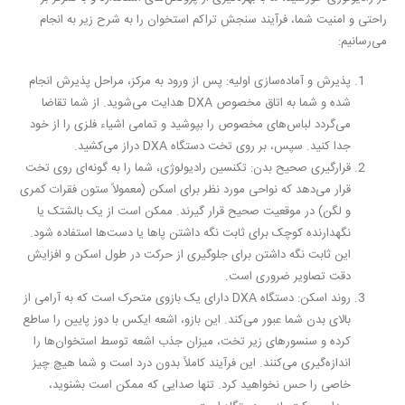
راحتی و امنیت شما، فرآیند سنجش تراکم استخوان را به شرح زیر به انجام
می‌رسانیم:
پذیرش و آماده‌سازی اولیه:
پس از ورود به مرکز، مراحل پذیرش انجام
شده و شما به اتاق مخصوص DXA هدایت می‌شوید. از شما تقاضا
می‌گردد لباس‌های مخصوص را بپوشید و تمامی اشیاء فلزی را از خود
جدا کنید. سپس، بر روی تخت دستگاه DXA دراز می‌کشید.
قرارگیری صحیح بدن:
تکنسین رادیولوژی، شما را به گونه‌ای روی تخت
قرار می‌دهد که نواحی مورد نظر برای اسکن (معمولاً ستون فقرات کمری
و لگن) در موقعیت صحیح قرار گیرند. ممکن است از یک بالشتک یا
نگهدارنده کوچک برای ثابت نگه داشتن پاها یا دست‌ها استفاده شود.
این ثابت نگه داشتن برای جلوگیری از حرکت در طول اسکن و افزایش
دقت تصاویر ضروری است.
روند اسکن:
دستگاه DXA دارای یک بازوی متحرک است که به آرامی از
بالای بدن شما عبور می‌کند. این بازو، اشعه ایکس با دوز پایین را ساطع
کرده و سنسورهای زیر تخت، میزان جذب اشعه توسط استخوان‌ها را
اندازه‌گیری می‌کنند. این فرآیند کاملاً بدون درد است و شما هیچ چیز
خاصی را حس نخواهید کرد. تنها صدایی که ممکن است بشنوید،