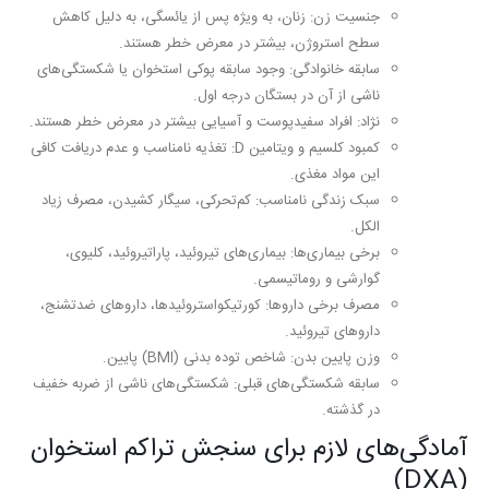
جنسیت زن:
زنان، به ویژه پس از یائسگی، به دلیل کاهش
سطح استروژن، بیشتر در معرض خطر هستند.
سابقه خانوادگی:
وجود سابقه پوکی استخوان یا شکستگی‌های
ناشی از آن در بستگان درجه اول.
نژاد:
افراد سفیدپوست و آسیایی بیشتر در معرض خطر هستند.
کمبود کلسیم و ویتامین D:
تغذیه نامناسب و عدم دریافت کافی
این مواد مغذی.
سبک زندگی نامناسب:
کم‌تحرکی، سیگار کشیدن، مصرف زیاد
الکل.
برخی بیماری‌ها:
بیماری‌های تیروئید، پاراتیروئید، کلیوی،
گوارشی و روماتیسمی.
مصرف برخی داروها:
کورتیکواستروئیدها، داروهای ضدتشنج،
داروهای تیروئید.
وزن پایین بدن:
شاخص توده بدنی (BMI) پایین.
سابقه شکستگی‌های قبلی:
شکستگی‌های ناشی از ضربه خفیف
در گذشته.
آمادگی‌های لازم برای سنجش تراکم استخوان
(DXA)