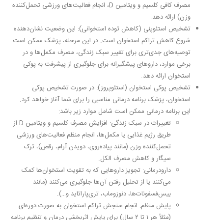
مصرف کافی کلسیم و ویتامین D، انجام فعالیت‌های ورزشی تحمل‌کننده
وزن) ارائه دهد.
تشخیص استئوپنی (کاهش توده استخوانی):
این وضعیت نشان‌دهنده
شروع کاهش تراکم استخوان است. در این مرحله، پزشک ممکن است
توصیه‌های جدی‌تری برای تغییر سبک زندگی، مصرف مکمل‌ها و در
برخی موارد، داروهای پیشگیرانه برای جلوگیری از پیشرفت به پوکی
استخوان ارائه دهد.
تشخیص پوکی استخوان (استئوپروز):
در صورت تشخیص پوکی
استخوان، پزشک برنامه درمانی مناسبی را برای شما آغاز خواهد کرد.
این برنامه درمانی ممکن است شامل موارد زیر باشد:
تغییرات در سبک زندگی:
افزایش مصرف کلسیم و ویتامین D از
طریق رژیم غذایی یا مکمل‌ها، انجام منظم فعالیت‌های ورزشی
تحمل‌کننده وزن (مانند پیاده‌روی، دویدن آرام، رقص)، ترک
سیگار و کاهش مصرف الکل.
دارودرمانی:
تجویز داروهایی که به تقویت استخوان‌ها کمک
می‌کنند یا از تحلیل رفتن آن‌ها جلوگیری می‌کنند (مانند
بیس‌فسفونات‌ها، دنوزوماب، تری‌پاراتاید و…).
پایش منظم:
انجام سنجش تراکم استخوان به صورت دوره‌ای
(مثلاً هر ۱ تا ۲ سال) برای پایش اثربخشی درمان و تنظیم برنامه