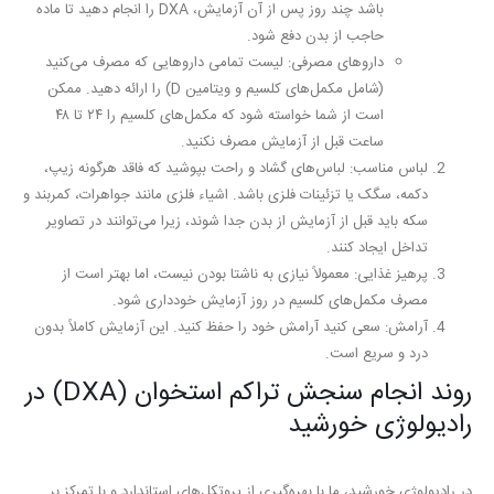
باشد چند روز پس از آن آزمایش، DXA را انجام دهید تا ماده
حاجب از بدن دفع شود.
داروهای مصرفی:
لیست تمامی داروهایی که مصرف می‌کنید
(شامل مکمل‌های کلسیم و ویتامین D) را ارائه دهید. ممکن
است از شما خواسته شود که مکمل‌های کلسیم را ۲۴ تا ۴۸
ساعت قبل از آزمایش مصرف نکنید.
لباس مناسب:
لباس‌های گشاد و راحت بپوشید که فاقد هرگونه زیپ،
دکمه، سگک یا تزئینات فلزی باشد. اشیاء فلزی مانند جواهرات، کمربند و
سکه باید قبل از آزمایش از بدن جدا شوند، زیرا می‌توانند در تصاویر
تداخل ایجاد کنند.
پرهیز غذایی:
معمولاً نیازی به ناشتا بودن نیست، اما بهتر است از
مصرف مکمل‌های کلسیم در روز آزمایش خودداری شود.
آرامش:
سعی کنید آرامش خود را حفظ کنید. این آزمایش کاملاً بدون
درد و سریع است.
روند انجام سنجش تراکم استخوان (DXA) در
رادیولوژی خورشید
در رادیولوژی خورشید، ما با بهره‌گیری از پروتکل‌های استاندارد و با تمرکز بر