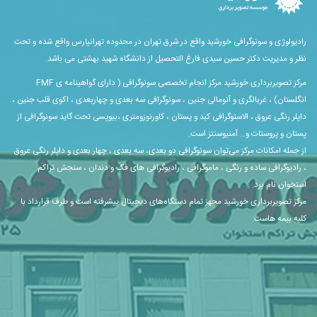
رادیولوژی و سونوگرافی خورشید واقع در شرق تهران در محدوده تهرانپارس واقع شده و تحت
نظر و مدیریت دکتر حسین سیدی فارغ التحصیل از دانشگاه شهید بهشتی می باشد.
مرکز تصویربرداری خورشید مرکز انجام تخصصی سونوگرافی ( دارای گواهینامه ی FMF
انگلستان) ، غربالگری و آنومالی جنین ، سونوگرافی سه بعدی و چهاربعدی ، اکوی قلب جنین ،
داپلر رنگی عروق ، الاستوگرافی کبد و پستان ، کاورنوزومتری ،بیوپسی تحت گاید سونوگرافی از
پستان و پروستات و… آمنیوسنتز است.
از جمله امکانات مرکز می‌توان سونوگرافی دو بعدی، سه بعدی ، چهار بعدی و داپلر رنگی عروق
، رادیوگرافی ساده و رنگی ، ماموگرافی ، رادیوگرافی های فک و دندان ، سنجش تراکم
استخوان نام برد.
مرکز تصویربرداری خورشید مجهز تمام دستگاه‌های دیجیتال پیشرفته است و طرف قرارداد با
کلیه بیمه هاست.