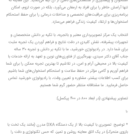
استخوان و پیشگیری از شکستگی‌های ناشی از آن ایفا می‌نماید. این معاینه نه
تنها آرامش خاطر را برای افراد به ارمغان می‌آورد، بلکه در صورت لزوم، امکان
برنامه‌ریزی برای مراقبت‌های تخصصی و مداخلات درمانی را برای حفظ استحکام
استخوان‌ها و ارتقاء کیفیت زندگی فراهم می‌سازد.
انتخاب یک مرکز تصویربرداری معتبر و باتجربه، با تکیه بر دانش متخصصان و
تجهیزات پیشرفته، نقش کلیدی در دقت نتایج و فراهم آوردن یک تجربه مثبت
برای شما دارد. در رادیولوژی خورشید، ما با تکیه بر
دانش و تجربه ۳۰ ساله
جناب آقای دکتر سیدی، بهره‌گیری از فناوری‌های نوین و تعهد به ارائه خدمات با
کیفیت بالا در محیطی آرام و امن،
در تلاشیم تا بهترین تجربه ممکن را برای شما
فراهم آوریم و گامی مؤثر در حفظ سلامت و استحکام استخوان‌های شما باشیم.
برای کسب اطلاعات بیشتر، مشاوره و تعیین وقت، با رادیولوژی خورشید تماس
حاصل فرمایید. ما مشتاقانه منتظر حضور گرم شما هستیم.
تصاویر پیشنهادی (در ابعاد ۸۰۰ در ۴۰۰ پیکسل):
۱٫
*
توضیح:
تصویری با کیفیت بالا از یک دستگاه DXA مدرن (مانند یک تخت با
بازوی متحرک) در یک اتاق معاینه روشن و تمیز، که حس تکنولوژی و دقت را