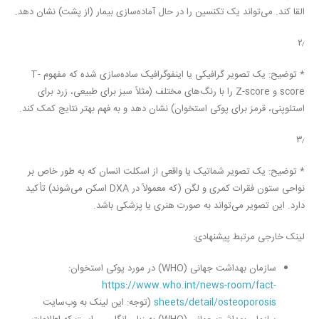
القا کند. می‌تواند یک تکنسین را در حال آماده‌سازی بیمار (از پشت) نشان دهد.
۲٫
*
توضیح:
یک تصویر گرافیکی یا اینفوگرافیک ساده‌سازی شده که مفهوم T-
score و Z-score را با رنگ‌های مختلف (مثلاً سبز برای طبیعی، زرد برای
استئوپنی، قرمز برای پوکی استخوان) نشان دهد و به فهم بهتر نتایج کمک کند.
۳٫
*
توضیح:
یک تصویر شماتیک یا واقعی از اسکلت انسان که به طور خاص بر
نواحی ستون فقرات کمری و لگن (که معمولاً در DXA اسکن می‌شوند) تأکید
دارد. این تصویر می‌تواند به صورت هنری یا پزشکی باشد.
لینک خارجی مرتبط پیشنهادی:
سازمان بهداشت جهانی (WHO) در مورد پوکی استخوان:
https://www.who.int/news-room/fact-
sheets/detail/osteoporosis
(توجه: این لینک به وب‌سایت